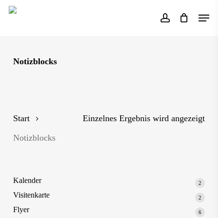
Skip
Men
to
account
main
content
Notizblocks
Start
Einzelnes Ergebnis wird angezeigt
Notizblocks
Kalender
2
2
Produk
Visitenkarte
2
2
Produk
Flyer
6
6