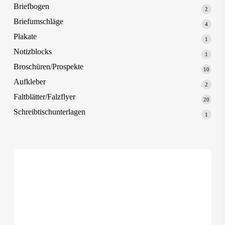
Produk
Briefbogen
2
2
Produk
Briefumschläge
4
4
Produk
Plakate
1
1
Produk
Notizblocks
1
1
Produk
Broschüren/Prospekte
10
10
Produk
Aufkleber
2
2
Produk
Faltblätter/Falzflyer
20
20
Produk
Schreibtischunterlagen
1
1
Produk