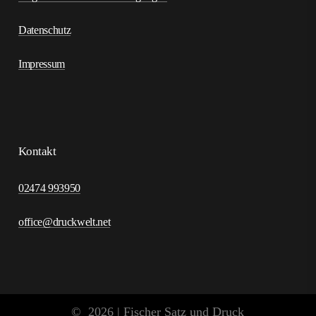
Datenschutz
Impressum
Kontakt
K
o
n
t
a
k
t
02474 993950
office@druckwelt.net
©
2026
| Fischer Satz und Druck