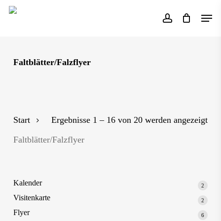
Skip
Men
to
account
main
content
Faltblätter/Falzflyer
Start
Ergebnisse 1 – 16 von 20 werden angezeigt
Faltblätter/Falzflyer
Kalender
2
2
Produk
Visitenkarte
2
2
Produk
Flyer
6
6