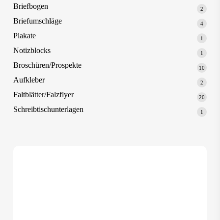
Produk
Briefbogen
2
2
Produk
Briefumschläge
4
4
Produk
Plakate
1
1
Produk
Notizblocks
1
1
Produk
Broschüren/Prospekte
10
10
Produk
Aufkleber
2
2
Produk
Faltblätter/Falzflyer
20
20
Produk
Schreibtischunterlagen
1
1
Produk