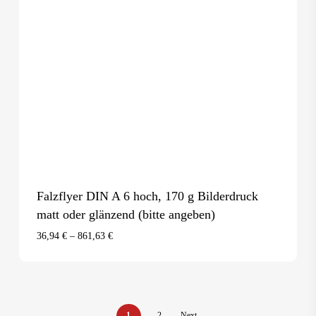
Falzflyer DIN A 6 hoch, 170 g Bilderdruck
matt oder glänzend (bitte angeben)
36,94
€
–
861,63
€
1
2
Next