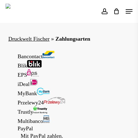
Skip
Men
to
account
main
content
Druckwelt Fischer
»
Zahlungsarten
Bancontact
Blik
EPS
iDeal
MyBank
Przelewy24
Trustly
Multibanco
PayPal
Mit PayPal zahlen.